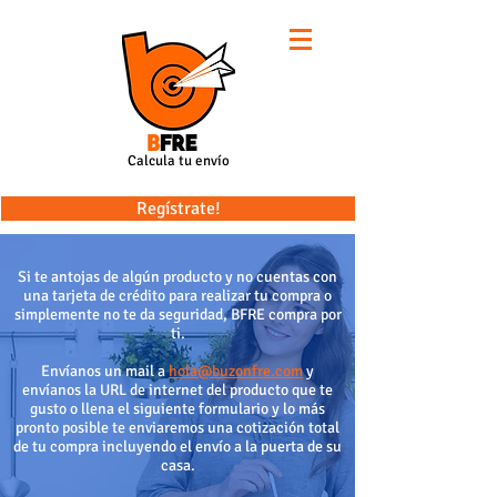
Calcula tu envío
Regístrate!
Si te antojas de algún producto y no cuentas con
una tarjeta de crédito para realizar tu compra o
simplemente no te da seguridad, BFRE compra por
ti.
Envíanos un mail a
hola@buzonfre.com
y
envíanos la URL de internet del producto que te
gusto o llena el siguiente formulario y lo más
pronto posible te enviaremos una cotización total
de tu compra incluyendo el envío a la puerta de su
casa.